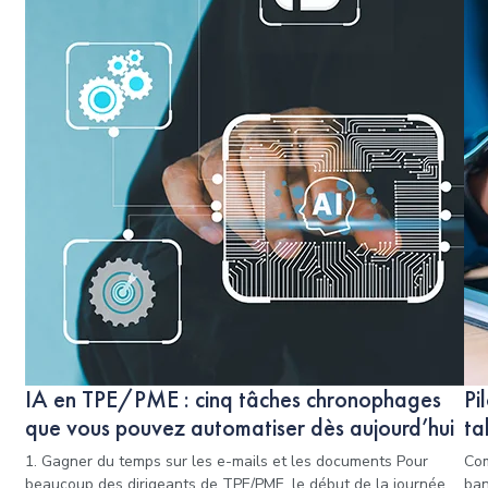
IA en TPE/PME : cinq tâches chronophages
Pi
que vous pouvez automatiser dès aujourd’hui
ta
1. Gagner du temps sur les e-mails et les documents Pour
Com
beaucoup des dirigeants de TPE/PME, le début de la journée
ban