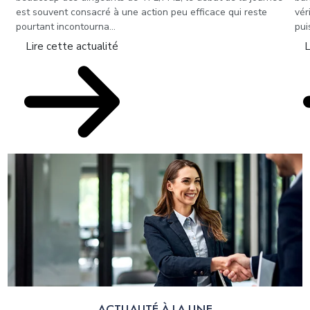
est souvent consacré à une action peu efficace qui reste
vér
pourtant incontourna...
pui
Lire cette actualité
L
ACTUALITÉ À LA UNE