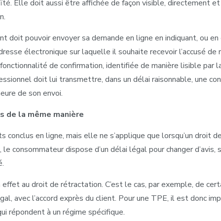
é. Elle doit aussi être affichée de façon visible, directement et
n.
ient doit pouvoir envoyer sa demande en ligne en indiquant, ou en
adresse électronique sur laquelle il souhaite recevoir l’accusé de r
onctionnalité de confirmation, identifiée de manière lisible par l
essionnel doit lui transmettre, dans un délai raisonnable, une co
heure de son envoi.
es de la même manière
s conclus en ligne, mais elle ne s’applique que lorsqu’un droit d
 le consommateur dispose d’un délai légal pour changer d’avis, sa
é.
ffet au droit de rétractation. C’est le cas, par exemple, de cer
al, avec l’accord exprès du client. Pour une TPE, il est donc imp
qui répondent à un régime spécifique.