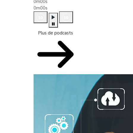
0m00s
0m00s
Plus de podcasts