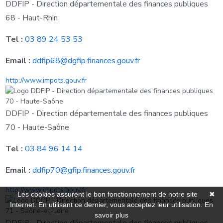
DDFIP - Direction départementale des finances publiques
68 - Haut-Rhin
Tel :
03 89 24 53 53
Email :
ddfip68@dgfip.finances.gouv.fr
http://www.impots.gouv.fr
DDFIP - Direction départementale des finances publiques
70 - Haute-Saône
Tel :
03 84 96 14 14
Email :
ddfip70@gfip.finances.gouv.fr
http://www.impots.gouv.fr
Les cookies assurent le bon fonctionnement de notre site
✖
Internet. En utilisant ce dernier, vous acceptez leur utilisation.
En
savoir plus